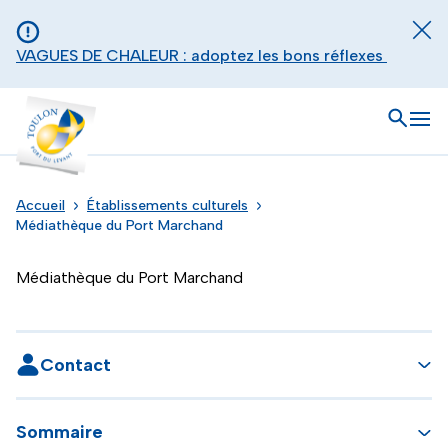
Aller au contenu principal
Panneau de gestion des cookies
Fer
VAGUES DE CHALEUR : adoptez les bons réflexes
Toulon - Port du levant, retour à l'accueil
Ouvrir
Men
Accueil
Établissements culturels
Médiathèque du Port Marchand
Médiathèque du Port Marchand
Contact
Sommaire