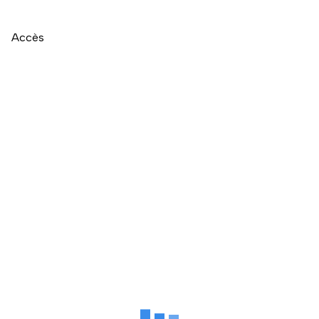
Accès
Naviguer directement après la carte