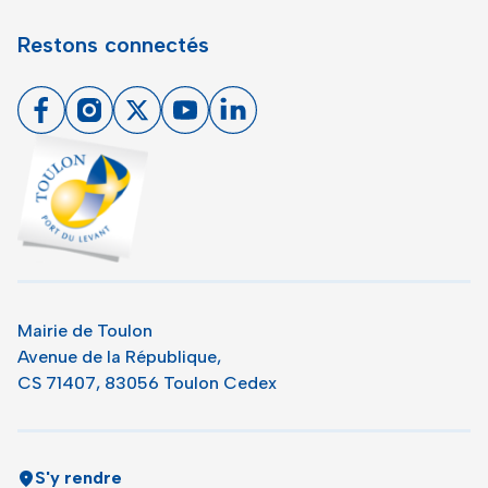
Restons connectés
Facebook
Instagram
X
Youtube
Linkedin
Toulon - Port du levant, retour à l'accueil
Mairie de Toulon
Avenue de la République,
CS 71407, 83056 Toulon Cedex
S'y rendre