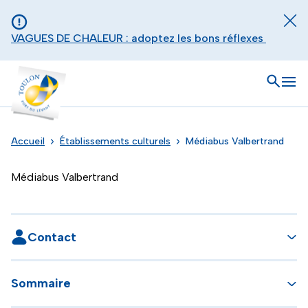
Aller au contenu principal
Panneau de gestion des cookies
Fer
VAGUES DE CHALEUR : adoptez les bons réflexes
Toulon - Port du levant, retour à l'accueil
Ouvrir
Men
Accueil
Établissements culturels
Médiabus Valbertrand
Médiabus Valbertrand
Contact
Sommaire