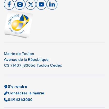
Facebook
Instagram
X
Youtube
Linkedin
Toulon - Port du levant, retour à l'accueil
Mairie de Toulon
Avenue de la République,
CS 71407, 83056 Toulon Cedex
S'y rendre
Contacter la mairie
0494363000