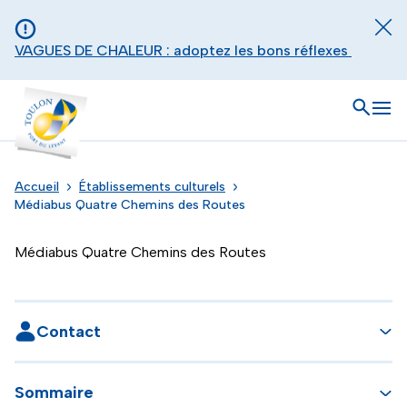
Aller au contenu principal
Panneau de gestion des cookies
Fer
VAGUES DE CHALEUR : adoptez les bons réflexes
Toulon - Port du levant, retour à l'accueil
Ouvrir
Men
Accueil
Établissements culturels
Médiabus Quatre Chemins des Routes
Médiabus Quatre Chemins des Routes
Contact
Sommaire