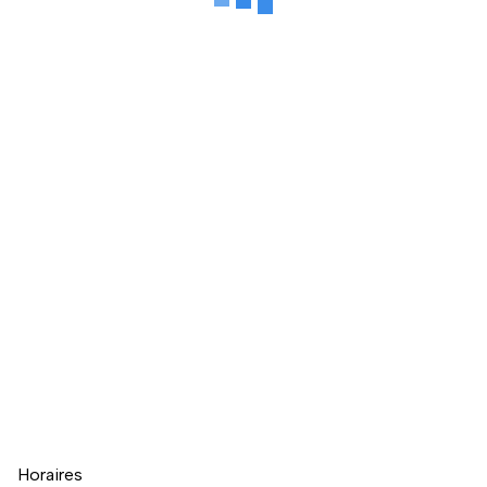
Naviguer directement avant la carte
Horaires