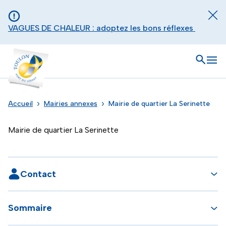
Aller au contenu principal
Panneau de gestion des cookies
Fer
VAGUES DE CHALEUR : adoptez les bons réflexes
Toulon - Port du levant, retour à l'accueil
Ouvrir
Men
Accueil
Mairies annexes
Mairie de quartier La Serinette
Mairie de quartier La Serinette
Contact
Sommaire