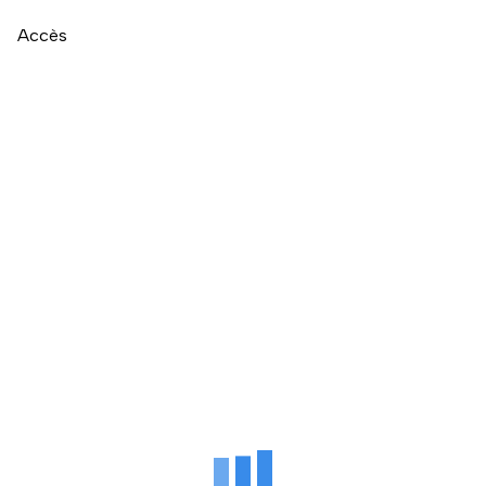
Accès
Naviguer directement après la carte