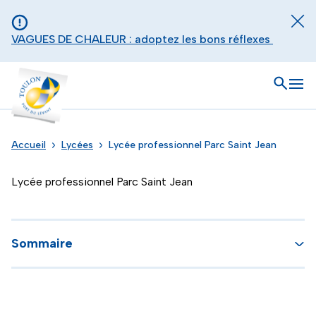
Aller au contenu principal
Panneau de gestion des cookies
Fer
VAGUES DE CHALEUR : adoptez les bons réflexes
Toulon - Port du levant, retour à l'accueil
Ouvrir
Men
Accueil
Lycées
Lycée professionnel Parc Saint Jean
Lycée professionnel Parc Saint Jean
Sommaire