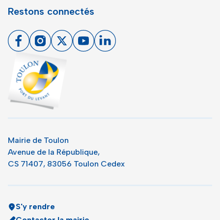
Restons connectés
Facebook
Instagram
X
Youtube
Linkedin
Toulon - Port du levant, retour à l'accueil
Mairie de Toulon
Avenue de la République,
CS 71407, 83056 Toulon Cedex
S'y rendre
Contacter la mairie