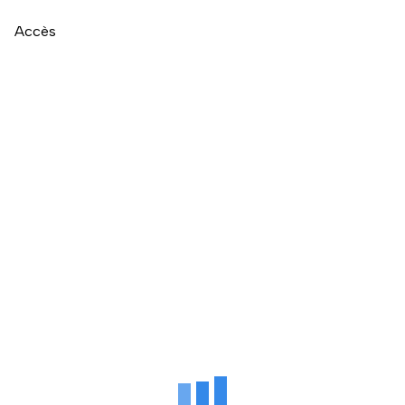
Accès
Naviguer directement après la carte