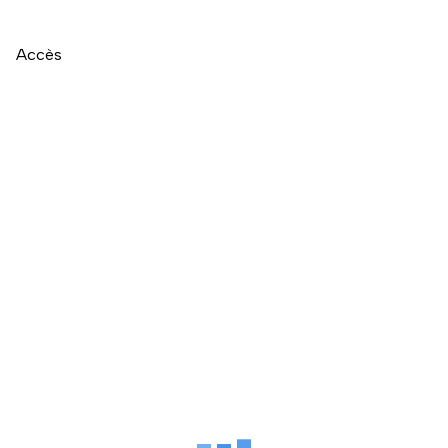
Accès
Naviguer directement après la carte