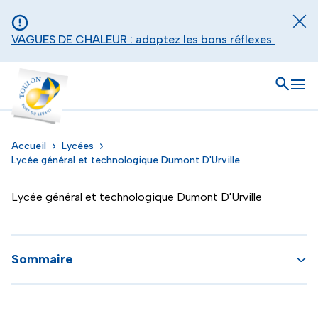
Aller au contenu principal
Panneau de gestion des cookies
Fer
VAGUES DE CHALEUR : adoptez les bons réflexes
Toulon - Port du levant, retour à l'accueil
Ouvrir
Men
Accueil
Lycées
Lycée général et technologique Dumont D'Urville
Lycée général et technologique Dumont D'Urville
Sommaire