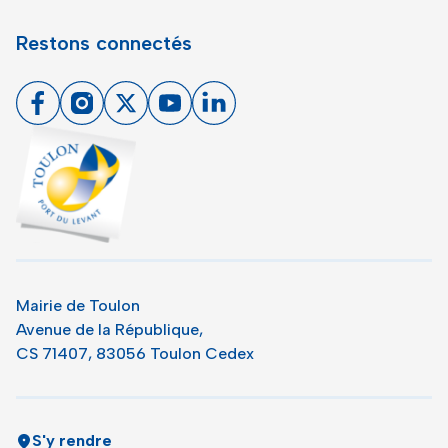
Restons connectés
Facebook
Instagram
X
Youtube
Linkedin
Toulon - Port du levant, retour à l'accueil
Mairie de Toulon
Avenue de la République,
CS 71407, 83056 Toulon Cedex
S'y rendre