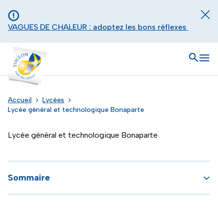
Aller au contenu principal
Panneau de gestion des cookies
Fer
VAGUES DE CHALEUR : adoptez les bons réflexes
Toulon - Port du levant, retour à l'accueil
Ouvrir
Men
Accueil
Lycées
Lycée général et technologique Bonaparte
Lycée général et technologique Bonaparte
Sommaire