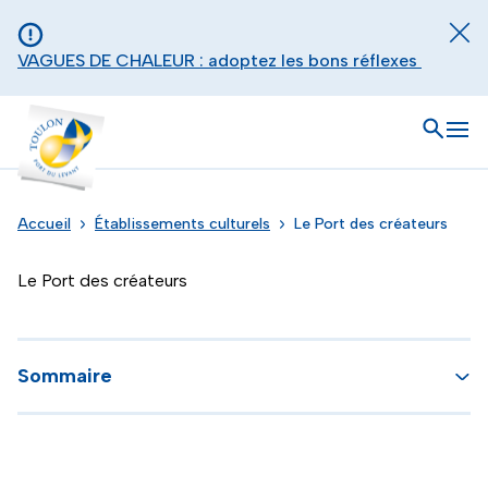
Aller au contenu principal
Panneau de gestion des cookies
Fer
VAGUES DE CHALEUR : adoptez les bons réflexes
Toulon - Port du levant, retour à l'accueil
Ouvrir
Men
Accueil
Établissements culturels
Le Port des créateurs
Le Port des créateurs
Sommaire