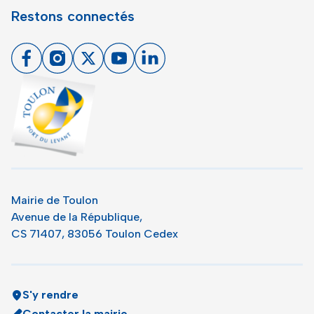
Restons connectés
Facebook
Instagram
X
Youtube
Linkedin
Toulon - Port du levant, retour à l'accueil
Mairie de Toulon
Avenue de la République,
CS 71407, 83056 Toulon Cedex
S'y rendre
Contacter la mairie