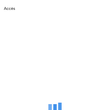
Accès
Naviguer directement après la carte