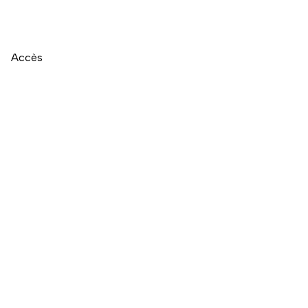
Accès
Naviguer directement après la carte