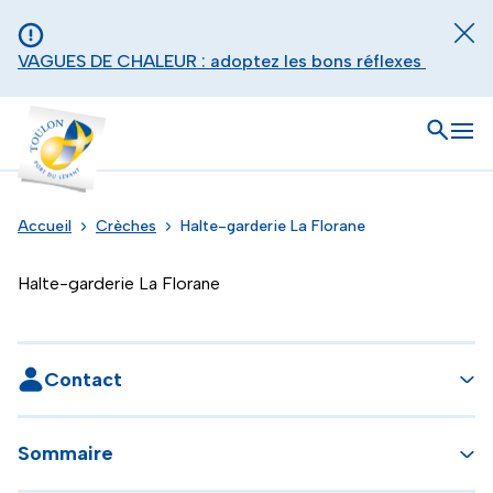
Aller au contenu principal
Panneau de gestion des cookies
Fer
VAGUES DE CHALEUR : adoptez les bons réflexes
Toulon - Port du levant, retour à l'accueil
Ouvrir
Men
Accueil
Crèches
Halte-garderie La Florane
Halte-garderie La Florane
Contact
Sommaire