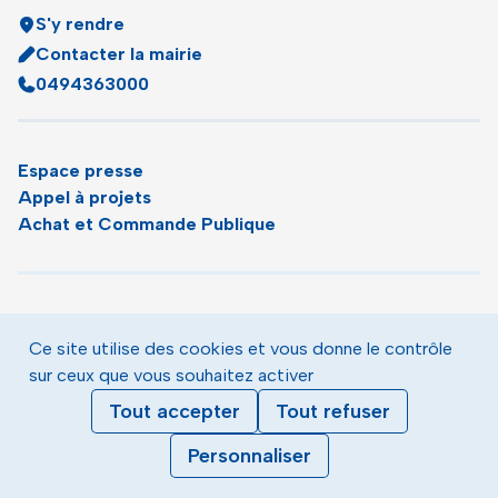
S'y rendre
Contacter la mairie
0494363000
Espace presse
Appel à projets
Achat et Commande Publique
Plan du site
Agenda
Ce site utilise des cookies et vous donne le contrôle
Le magazine municipal de Toulon
sur ceux que vous souhaitez activer
Mentions légales
Tout accepter
Tout refuser
Données personnelles
Gestion des cookies
Personnaliser
Accessibilité : partiellement conforme