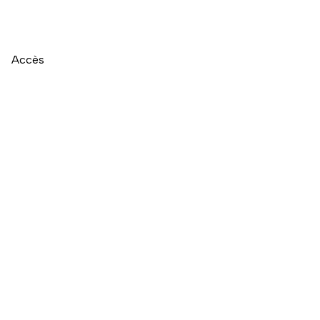
Accès
Naviguer directement après la carte