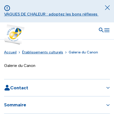
Aller au contenu principal
Panneau de gestion des cookies
Fer
VAGUES DE CHALEUR : adoptez les bons réflexes
Toulon - Port du levant, retour à l'accueil
Ouvrir
Men
Accueil
Établissements culturels
Galerie du Canon
Galerie du Canon
Contact
Sommaire