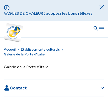
Aller au contenu principal
Panneau de gestion des cookies
Fer
VAGUES DE CHALEUR : adoptez les bons réflexes
Toulon - Port du levant, retour à l'accueil
Ouvrir
Men
Accueil
Établissements culturels
Galerie de la Porte d'Italie
Galerie de la Porte d'Italie
Contact