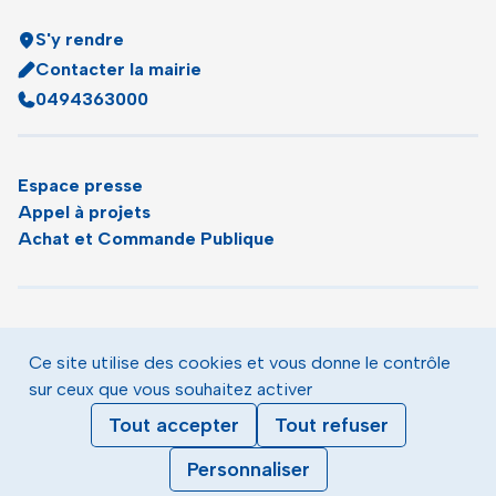
S'y rendre
Contacter la mairie
0494363000
Espace presse
Appel à projets
Achat et Commande Publique
Plan du site
Agenda
Ce site utilise des cookies et vous donne le contrôle
Le magazine municipal de Toulon
sur ceux que vous souhaitez activer
Mentions légales
Tout accepter
Tout refuser
Données personnelles
Gestion des cookies
Personnaliser
Accessibilité : partiellement conforme