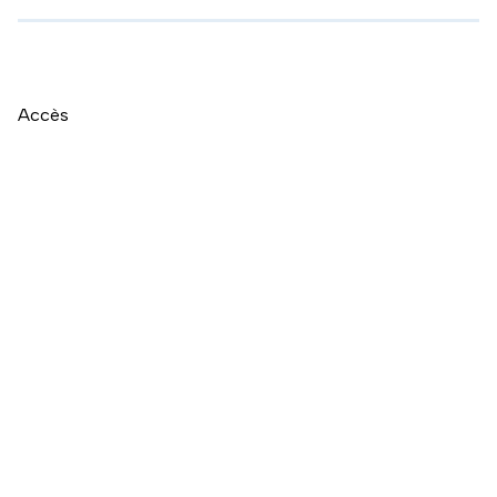
Accès
Naviguer directement après la carte