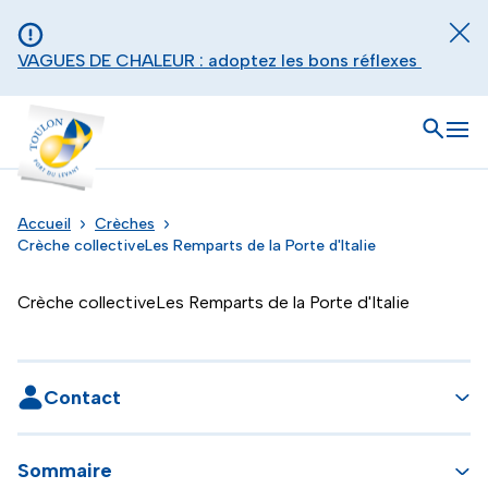
Aller au contenu principal
Panneau de gestion des cookies
Fer
VAGUES DE CHALEUR : adoptez les bons réflexes
Toulon - Port du levant, retour à l'accueil
Ouvrir
Men
Accueil
Crèches
Crèche collectiveLes Remparts de la Porte d'Italie
Crèche collectiveLes Remparts de la Porte d'Italie
Contact
Sommaire