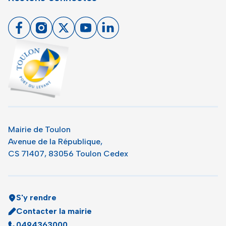
Facebook
Instagram
X
Youtube
Linkedin
Toulon - Port du levant, retour à l'accueil
Mairie de Toulon
Avenue de la République,
CS 71407, 83056 Toulon Cedex
S'y rendre
Contacter la mairie
0494363000