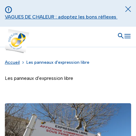
Aller au contenu principal
Panneau de gestion des cookies
Fer
VAGUES DE CHALEUR : adoptez les bons réflexes
Toulon - Port du levant, retour à l'accueil
Ouvrir
Men
Accueil
Les panneaux d'expression libre
Les panneaux d'expression libre