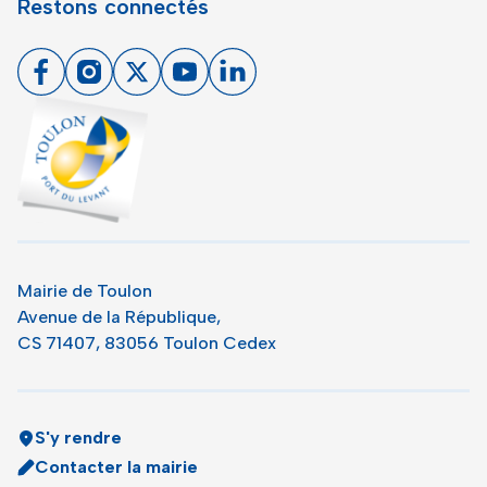
Restons connectés
Facebook
Instagram
X
Youtube
Linkedin
Toulon - Port du levant, retour à l'accueil
Mairie de Toulon
Avenue de la République,
CS 71407, 83056 Toulon Cedex
S'y rendre
Contacter la mairie