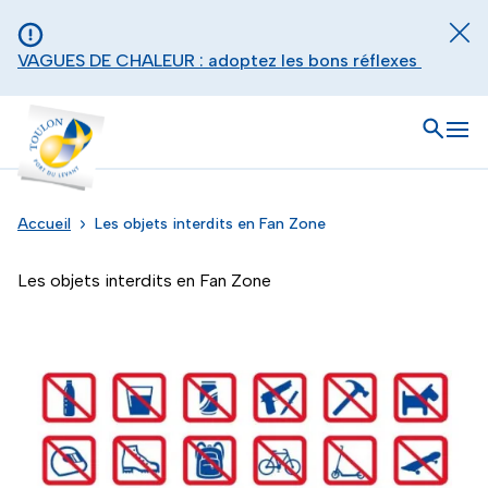
Aller au contenu principal
Panneau de gestion des cookies
Fer
VAGUES DE CHALEUR : adoptez les bons réflexes
Toulon - Port du levant, retour à l'accueil
Ouvrir
Men
Accueil
Les objets interdits en Fan Zone
Les objets interdits en Fan Zone