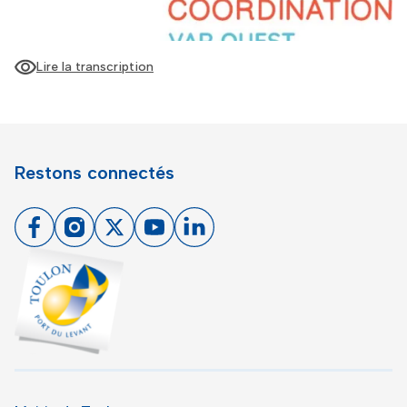
Lire la transcription
Restons connectés
Facebook
Instagram
X
Youtube
Linkedin
Toulon - Port du levant, retour à l'accueil