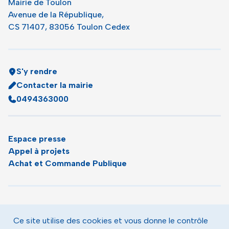
Mairie de Toulon
Avenue de la République,
CS 71407, 83056 Toulon Cedex
S'y rendre
Contacter la mairie
0494363000
Espace presse
Appel à projets
Achat et Commande Publique
Plan du site
Agenda
Ce site utilise des cookies et vous donne le contrôle
Le magazine municipal de Toulon