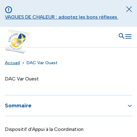
Aller au contenu principal
Panneau de gestion des cookies
Fer
VAGUES DE CHALEUR : adoptez les bons réflexes
Toulon - Port du levant, retour à l'accueil
Ouvrir
Men
Accueil
DAC Var Ouest
DAC Var Ouest
Sommaire
Dispositif d'Appui à la Coordination