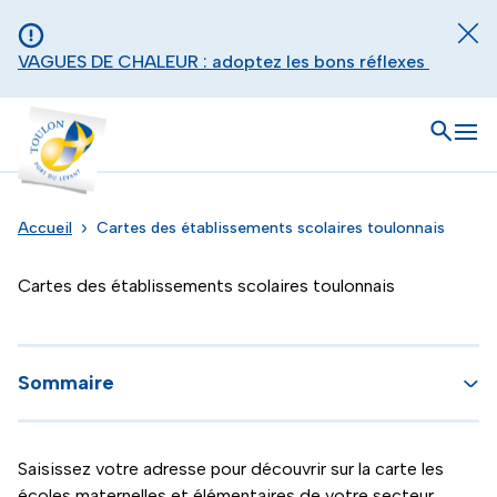
Aller au contenu principal
Panneau de gestion des cookies
Fer
VAGUES DE CHALEUR : adoptez les bons réflexes
Toulon - Port du levant, retour à l'accueil
Ouvrir
Men
Accueil
Cartes des établissements scolaires toulonnais
Cartes des établissements scolaires toulonnais
Sommaire
Saisissez votre adresse pour découvrir sur la carte les
écoles maternelles et élémentaires de votre secteur.