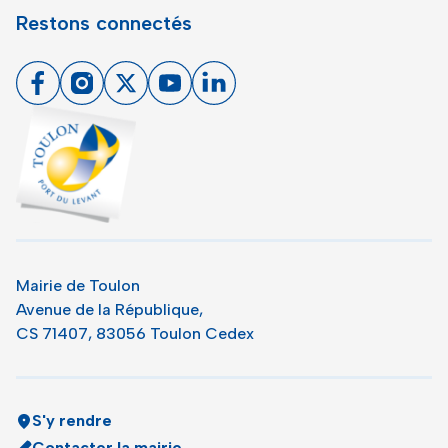
Restons connectés
Facebook
Instagram
X
Youtube
Linkedin
Toulon - Port du levant, retour à l'accueil
Mairie de Toulon
Avenue de la République,
CS 71407, 83056 Toulon Cedex
S'y rendre
Contacter la mairie