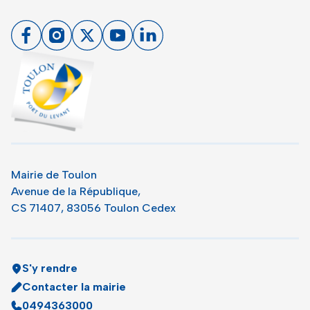
Facebook
Instagram
X
Youtube
Linkedin
Toulon - Port du levant, retour à l'accueil
Mairie de Toulon
Avenue de la République,
CS 71407, 83056 Toulon Cedex
S'y rendre
Contacter la mairie
0494363000