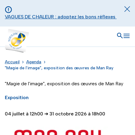
Aller au contenu principal
Panneau de gestion des cookies
Fer
VAGUES DE CHALEUR : adoptez les bons réflexes
Toulon - Port du levant, retour à l'accueil
Ouvrir
Men
Accueil
Agenda
"Magie de l'image", exposition des œuvres de Man Ray
"Magie de l'image", exposition des œuvres de Man Ray
Exposition
04 juillet à 12h00
➔
31 octobre 2026 à 18h00