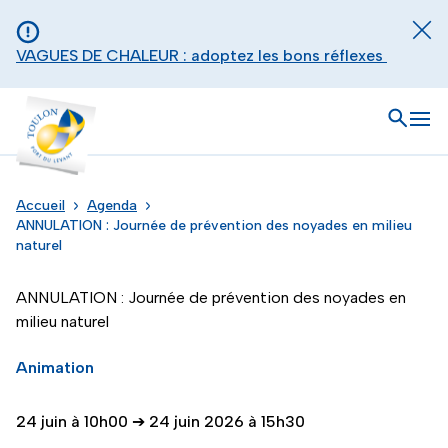
Aller au contenu principal
Panneau de gestion des cookies
Fer
VAGUES DE CHALEUR : adoptez les bons réflexes
Toulon - Port du levant, retour à l'accueil
Ouvrir
Men
Accueil
Agenda
ANNULATION : Journée de prévention des noyades en milieu
naturel
ANNULATION : Journée de prévention des noyades en
milieu naturel
Animation
24 juin à 10h00
➔
24 juin 2026 à 15h30