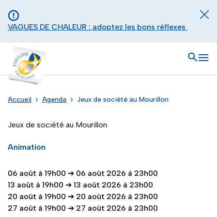
Aller au contenu principal
Panneau de gestion des cookies
Fer
VAGUES DE CHALEUR : adoptez les bons réflexes
Toulon - Port du levant, retour à l'accueil
Ouvrir
Men
Accueil
Agenda
Jeux de société au Mourillon
Jeux de société au Mourillon
Animation
06 août à 19h00
➔
06 août 2026 à 23h00
13 août à 19h00
➔
13 août 2026 à 23h00
20 août à 19h00
➔
20 août 2026 à 23h00
27 août à 19h00
➔
27 août 2026 à 23h00