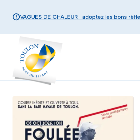
Aller au contenu principal
Panneau de gestion des cookies
VAGUES DE CHALEUR : adoptez les bons réfl
Toulon - Port du levant, retour à l'accueil