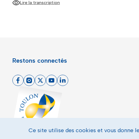
Lire la transcription
Sur l'affiche, on peut voir un navire de guerre se
superposer avec un jogger en short noir de profil qui
court ; il est coiffé d'une casquette à visière blanche.
Un tracé rouge épais montre le trajet de 10 kilomètres
qu'effectueront les participants à la course
Restons connectés
Facebook
Instagram
X
Youtube
Linkedin
Toulon - Port du levant, retour à l'accueil
Ce site utilise des cookies et vous donne l