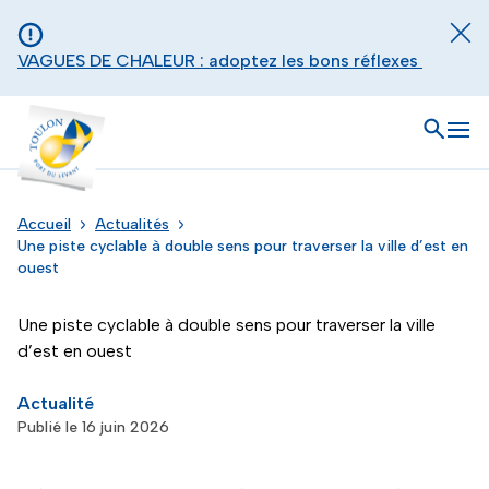
Aller au contenu principal
Panneau de gestion des cookies
Fer
VAGUES DE CHALEUR : adoptez les bons réflexes
Toulon - Port du levant, retour à l'accueil
Ouvrir
Men
Accueil
Actualités
Une piste cyclable à double sens pour traverser la ville d’est en
ouest
Une piste cyclable à double sens pour traverser la ville
d’est en ouest
Actualité
Publié le 16 juin 2026