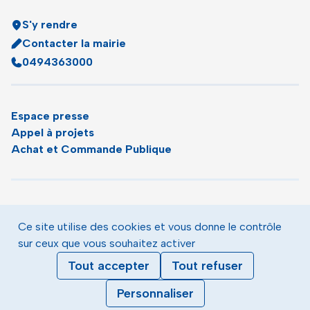
S'y rendre
Contacter la mairie
0494363000
Espace presse
Appel à projets
Achat et Commande Publique
Plan du site
Agenda
Ce site utilise des cookies et vous donne le contrôle
Le magazine municipal de Toulon
sur ceux que vous souhaitez activer
Mentions légales
Tout accepter
Tout refuser
Données personnelles
Gestion des cookies
Personnaliser
Accessibilité : partiellement conforme