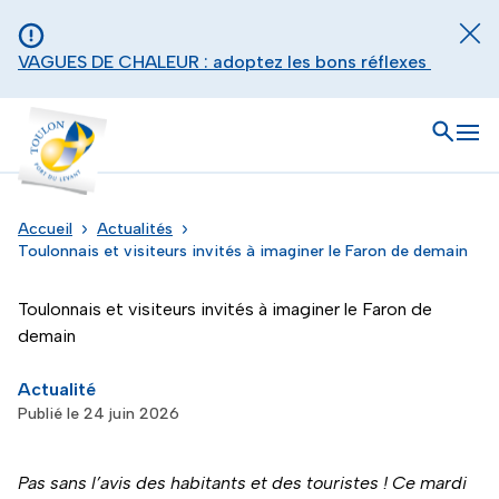
Aller au contenu principal
Panneau de gestion des cookies
Fer
VAGUES DE CHALEUR : adoptez les bons réflexes
Toulon - Port du levant, retour à l'accueil
Ouvrir
Men
Accueil
Actualités
Toulonnais et visiteurs invités à imaginer le Faron de demain
Toulonnais et visiteurs invités à imaginer le Faron de
demain
Actualité
Publié le 24 juin 2026
Pas sans l’avis des habitants et des touristes ! Ce mardi