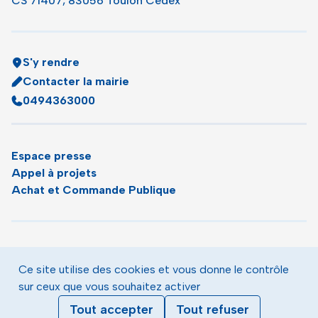
CS 71407, 83056 Toulon Cedex
S'y rendre
Contacter la mairie
0494363000
Espace presse
Appel à projets
Achat et Commande Publique
Plan du site
Agenda
Ce site utilise des cookies et vous donne le contrôle
Le magazine municipal de Toulon
sur ceux que vous souhaitez activer
Mentions légales
Tout accepter
Tout refuser
Données personnelles