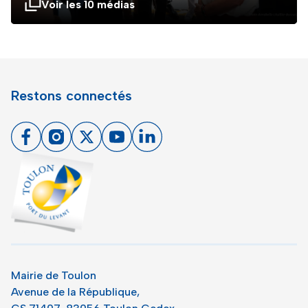
Voir les 10 médias
Restons connectés
Facebook
Instagram
X
Youtube
Linkedin
Toulon - Port du levant, retour à l'accueil
Mairie de Toulon
Avenue de la République,