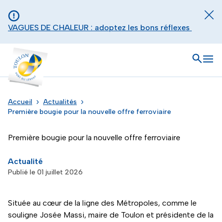
Aller au contenu principal
Panneau de gestion des cookies
Fer
VAGUES DE CHALEUR : adoptez les bons réflexes
Toulon - Port du levant, retour à l'accueil
Ouvrir
Men
Accueil
Actualités
Première bougie pour la nouvelle offre ferroviaire
Première bougie pour la nouvelle offre ferroviaire
Actualité
Publié le 01 juillet 2026
Située au cœur de la ligne des Métropoles, comme le
souligne Josée Massi, maire de Toulon et présidente de la