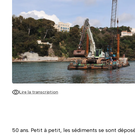
Lire la transcription
Au milieu du plan d'eau de l'anse Tabaly, on observe une 
mécanique (excavatrice), une grue à treillis, des pieux de 
50 ans. Petit à petit, les sédiments se sont dépo