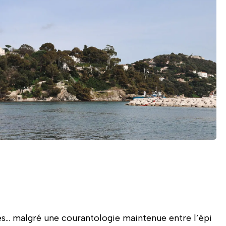
barge flottante équipée de machines imposantes : une pelle
stabilisation.
sés… malgré une courantologie maintenue entre l’épi