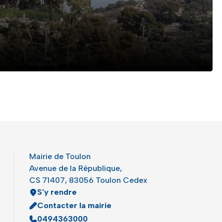
Mairie de Toulon
Avenue de la République,
CS 71407, 83056 Toulon Cedex
S'y rendre
Contacter la mairie
0494363000