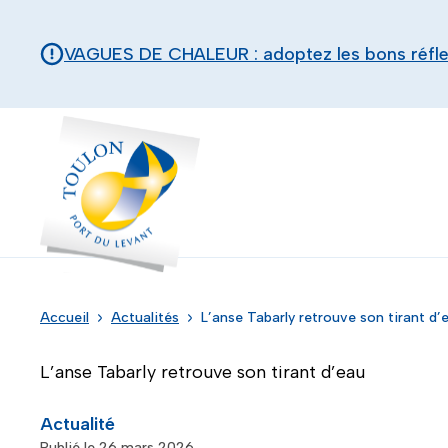
Aller au contenu principal
Panneau de gestion des cookies
VAGUES DE CHALEUR : adoptez les bons réfl
Toulon - Port du levant, retour à l'accueil
Accueil
Actualités
L’anse Tabarly retrouve son tirant d’
L’anse Tabarly retrouve son tirant d’eau
Actualité
Publié le 26 mars 2026