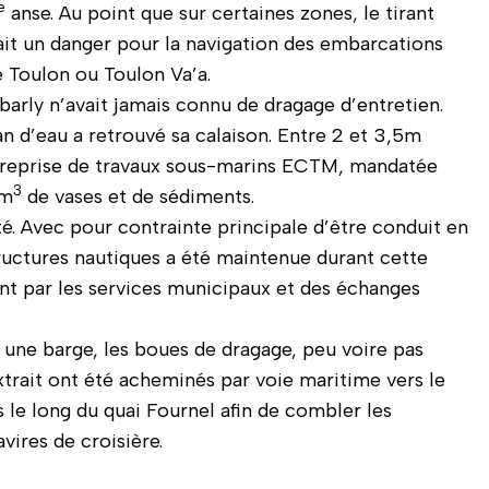
e
anse. Au point que sur certaines zones, le tirant
ait un danger pour la navigation des embarcations
e Toulon ou Toulon Va’a.
barly n’avait jamais connu de dragage d’entretien.
n d’eau a retrouvé sa calaison. Entre 2 et 3,5m
’entreprise de travaux sous-marins ECTM, mandatée
3
0m
de vases et de sédiments.
té. Avec pour contrainte principale d’être conduit en
structures nautiques a été maintenue durant cette
t par les services municipaux et des échanges
 une barge, les boues de dragage, peu voire pas
xtrait ont été acheminés par voie maritime vers le
s le long du quai Fournel afin de combler les
avires de croisière.