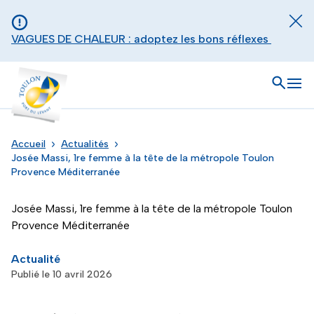
Aller au contenu principal
Panneau de gestion des cookies
Fer
VAGUES DE CHALEUR : adoptez les bons réflexes
Toulon - Port du levant, retour à l'accueil
Ouvrir
Men
Accueil
Actualités
Josée Massi, 1re femme à la tête de la métropole Toulon
Provence Méditerranée
Josée Massi, 1re femme à la tête de la métropole Toulon
Provence Méditerranée
Actualité
Publié le 10 avril 2026